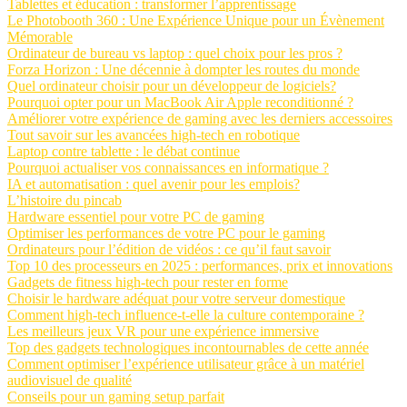
Tablettes et éducation : transformer l’apprentissage
Le Photobooth 360 : Une Expérience Unique pour un Évènement
Mémorable
Ordinateur de bureau vs laptop : quel choix pour les pros ?
Forza Horizon : Une décennie à dompter les routes du monde
Quel ordinateur choisir pour un développeur de logiciels?
Pourquoi opter pour un MacBook Air Apple reconditionné ?
Améliorer votre expérience de gaming avec les derniers accessoires
Tout savoir sur les avancées high-tech en robotique
Laptop contre tablette : le débat continue
Pourquoi actualiser vos connaissances en informatique ?
IA et automatisation : quel avenir pour les emplois?
L’histoire du pincab
Hardware essentiel pour votre PC de gaming
Optimiser les performances de votre PC pour le gaming
Ordinateurs pour l’édition de vidéos : ce qu’il faut savoir
Top 10 des processeurs en 2025 : performances, prix et innovations
Gadgets de fitness high-tech pour rester en forme
Choisir le hardware adéquat pour votre serveur domestique
Comment high-tech influence-t-elle la culture contemporaine ?
Les meilleurs jeux VR pour une expérience immersive
Top des gadgets technologiques incontournables de cette année
Comment optimiser l’expérience utilisateur grâce à un matériel
audiovisuel de qualité
Conseils pour un gaming setup parfait