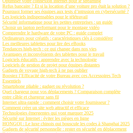
Optimiser votre connexion internet pour le streaming
Refus bancaire ? Et si la location d’une voiture pro était la solution ?
Pourquoi former ses équipes aux tests d’intrusion en cybersécurité ?
Les logiciels indispensables pour le télétravail
Sécurité informatique pour les petites entreprises : un guide
Choisir un laptop performant pour le montage vidéo
Comprendre le hardware de votre PC : guide complet
Ordinateurs pour créatifs : caractéristiques clés à considérer
Les meilleures tablettes pour lire des eBooks
Tendances high-tech : ce qui change dans nos vies
Avantages et inconvénients des tablettes pour le travail
Logiciels éducatifs : apprendre avec la technologie
Logiciels de gestion de projet pour équipes distantes
Gadgets de voyage high-tech à ne pas oublier
Boostez l’Efficacité de votre Bureau avec ces Accessoires Tech
Essentiels
Smartphone pliable : gadget ou révolution ?
Quel chargeur pour vos déplacements ? Comparaison complète
entre câble et chargeur sans fil
Internet ultra-rapide : comment choisir votre fournisseur ?
Comment créer un site web attractif et efficace
Technologies émergentes qui vont marquer 2025
Sécurité sur Internet : éviter les pièges en ligne
HONGQI : Le luxe chinois qui bouscule les codes à Shanghai 2025
Gadgets de sécurité personnelle : rester en sécurité en déplacement