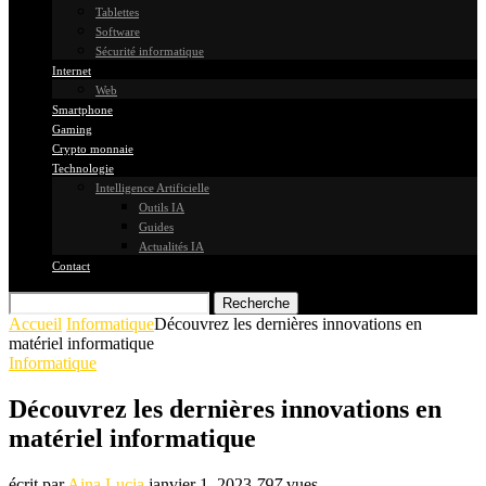
Tablettes
Software
Sécurité informatique
Internet
Web
Smartphone
Gaming
Crypto monnaie
Technologie
Intelligence Artificielle
Outils IA
Guides
Actualités IA
Contact
Recherche
Accueil
Informatique
Découvrez les dernières innovations en
matériel informatique
Informatique
Découvrez les dernières innovations en
matériel informatique
écrit par
Aina Lucia
janvier 1, 2023
797
vues