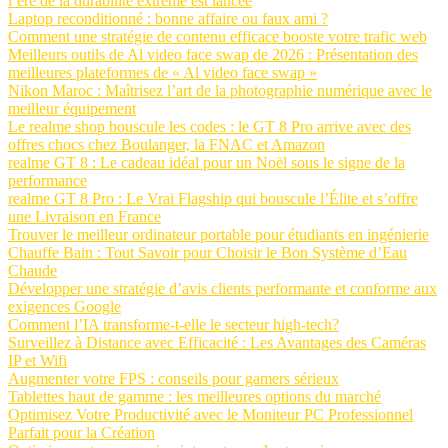
l’ère de la durabilité extrême est lancée
Laptop reconditionné : bonne affaire ou faux ami ?
Comment une stratégie de contenu efficace booste votre trafic web
Meilleurs outils de Al video face swap de 2026 : Présentation des
meilleures plateformes de « Al video face swap »
Nikon Maroc : Maîtrisez l’art de la photographie numérique avec le
meilleur équipement
Le realme shop bouscule les codes : le GT 8 Pro arrive avec des
offres chocs chez Boulanger, la FNAC et Amazon
realme GT 8 : Le cadeau idéal pour un Noël sous le signe de la
performance
realme GT 8 Pro : Le Vrai Flagship qui bouscule l’Élite et s’offre
une Livraison en France
Trouver le meilleur ordinateur portable pour étudiants en ingénierie
Chauffe Bain : Tout Savoir pour Choisir le Bon Système d’Eau
Chaude
Développer une stratégie d’avis clients performante et conforme aux
exigences Google
Comment l’IA transforme-t-elle le secteur high-tech?
Surveillez à Distance avec Efficacité : Les Avantages des Caméras
IP et Wifi
Augmenter votre FPS : conseils pour gamers sérieux
Tablettes haut de gamme : les meilleures options du marché
Optimisez Votre Productivité avec le Moniteur PC Professionnel
Parfait pour la Création