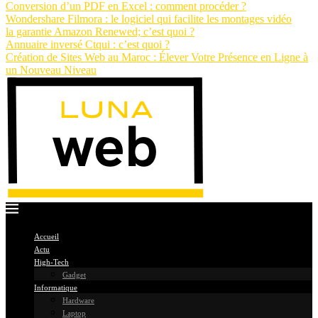
Conversion d’un PDF en Excel : comment procéder ?
Wondershare Filmora : le logiciel qui facilite les montages vidéo
la garantie Amazon Renewed; c’est quoi ?
Annuaire inversé Ctqui : c’est quoi ?
Création de Sites Web au Maroc : Élever Votre Présence en Ligne à
un Nouveau Niveau
Accueil
Actu
High-Tech
Gadget
Informatique
Hardware
Laptop