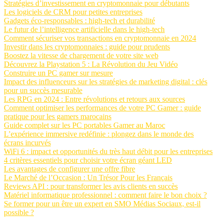
Stratégies d’investissement en cryptomonnaie pour débutants
Les logiciels de CRM pour petites entreprises
Gadgets éco-responsables : high-tech et durabilité
Le futur de l’intelligence artificielle dans le high-tech
Comment sécuriser vos transactions en cryptomonnaie en 2024
Investir dans les cryptomonnaies : guide pour prudents
Boostez la vitesse de chargement de votre site web
Découvrez la Playstation 5 : La Révolution du Jeu Vidéo
Construire un PC gamer sur mesure
Impact des influenceurs sur les stratégies de marketing digital : clés
pour un succès mesurable
Les RPG en 2024 : Entre révolutions et retours aux sources
Comment optimiser les performances de votre PC Gamer : guide
pratique pour les gamers marocains
Guide complet sur les PC portables Gamer au Maroc
L’expérience immersive redéfinie : plongez dans le monde des
écrans incurvés
WiFi 6 : impact et opportunités du très haut débit pour les entreprises
4 critères essentiels pour choisir votre écran géant LED
Les avantages de configurer une offre fibre
Le Marché de l’Occasion : Un Trésor Pour les Français
Reviews API : pour transformer les avis clients en succès
Matériel informatique professionnel : comment faire le bon choix ?
Se former pour un être un expert en SMO Médias Sociaux, est-il
possible ?